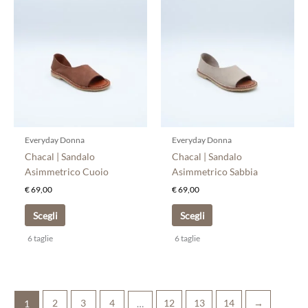
Questo
Questo
prodotto
prodotto
ha
ha
più
più
varianti.
varianti.
Le
Le
opzioni
opzioni
possono
possono
essere
essere
scelte
scelte
Everyday Donna
Everyday Donna
nella
nella
Chacal | Sandalo
Chacal | Sandalo
pagina
pagina
Asimmetrico Cuoio
Asimmetrico Sabbia
del
del
€
69,00
€
69,00
prodotto
prodotto
Scegli
Scegli
6 taglie
6 taglie
2
3
4
12
13
14
→
1
…