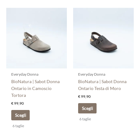
Questo
Questo
prodotto
prodotto
ha
ha
più
più
varianti.
varianti.
Le
Le
opzioni
opzioni
possono
possono
essere
essere
scelte
scelte
Everyday Donna
Everyday Donna
nella
nella
BioNatura | Sabot Donna
BioNatura | Sabot Donna
pagina
pagina
Ontario in Camoscio
Ontario Testa di Moro
del
del
Tortora
€
99,90
prodotto
prodotto
€
99,90
Scegli
Scegli
6 taglie
6 taglie