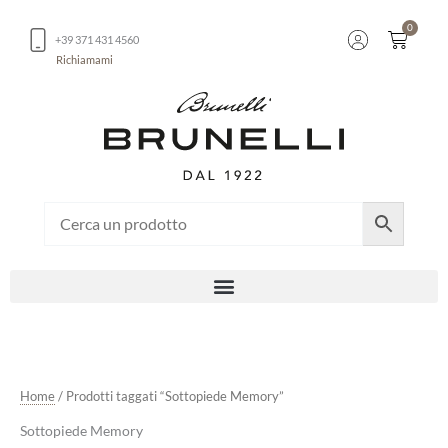
Vai
0
al
Carrel
+39 371 431 4560
contenuto
Richiamami
Home
/ Prodotti taggati “Sottopiede Memory”
Sottopiede Memory