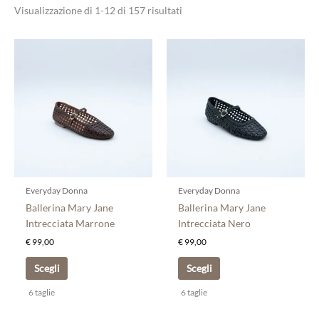
Visualizzazione di 1-12 di 157 risultati
Questo
Questo
prodotto
prodotto
ha
ha
più
più
varianti.
varianti.
Le
Le
opzioni
opzioni
possono
possono
essere
essere
scelte
scelte
Everyday Donna
Everyday Donna
nella
nella
Ballerina Mary Jane
Ballerina Mary Jane
pagina
pagina
Intrecciata Marrone
Intrecciata Nero
del
del
€
99,00
€
99,00
prodotto
prodotto
Scegli
Scegli
6 taglie
6 taglie