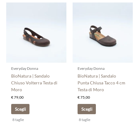
Questo
Questo
prodotto
prodotto
ha
ha
più
più
varianti.
varianti.
Le
Le
opzioni
opzioni
possono
possono
essere
essere
scelte
scelte
Everyday Donna
Everyday Donna
nella
nella
BioNatura | Sandalo
BioNatura | Sandalo
pagina
pagina
Chiuso Volterra Testa di
Punta Chiusa Tacco 4 cm
del
del
Moro
Testa di Moro
prodotto
prodotto
€
79,00
€
75,00
Scegli
Scegli
8 taglie
8 taglie