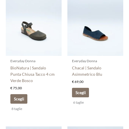
Questo
Questo
prodotto
prodotto
ha
ha
più
più
varianti.
varianti.
Le
Le
opzioni
opzioni
possono
possono
essere
essere
scelte
scelte
Everyday Donna
Everyday Donna
nella
nella
BioNatura | Sandalo
Chacal | Sandalo
pagina
pagina
Punta Chiusa Tacco 4 cm
Asimmetrico Blu
del
del
Verde Bosco
€
69,00
prodotto
prodotto
€
75,00
Scegli
Scegli
6 taglie
8 taglie