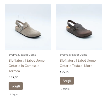
Questo
Questo
prodotto
prodotto
ha
ha
più
più
varianti.
varianti.
Le
Le
opzioni
opzioni
possono
possono
essere
essere
scelte
scelte
Everyday Sabot Uomo
Everyday Sabot Uomo
nella
nella
BioNatura | Sabot Uomo
BioNatura | Sabot Uomo
pagina
pagina
Ontario in Camoscio
Ontario Testa di Moro
del
del
Tortora
€
99,90
prodotto
prodotto
€
99,90
Scegli
Scegli
7 taglie
7 taglie