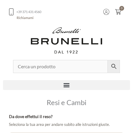
Vai
0
al
Carrel
+39 371 431 4560
contenuto
Richiamami
Resi e Cambi
Da dove effettui il reso?
Seleziona la tua area per andare subito alle istruzioni giuste.