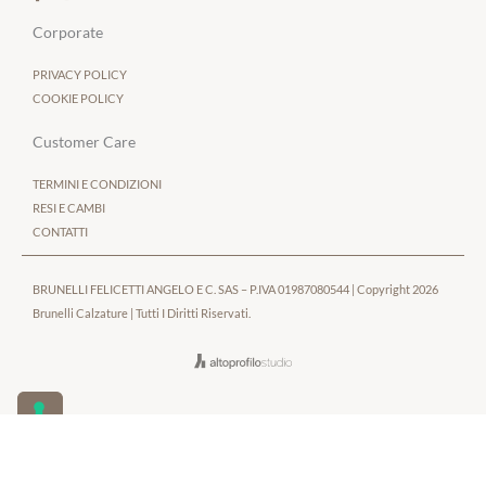
Corporate
PRIVACY POLICY
COOKIE POLICY
Customer Care
TERMINI E CONDIZIONI
RESI E CAMBI
CONTATTI
BRUNELLI FELICETTI ANGELO E C. SAS – P.IVA 01987080544 |
Copyright 2026
Brunelli Calzature | Tutti I Diritti Riservati.
Le tue preferenze relative alla privacy
Informativa sulla raccolta