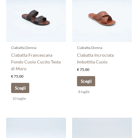
più
più
varianti.
varianti.
Le
Le
opzioni
opzioni
possono
possono
essere
essere
scelte
scelte
Ciabatta Donna
Ciabatta Donna
nella
nella
Ciabatta Francescana
Ciabatta Incrociata
pagina
pagina
Fondo Cuoio Cucito Testa
Imbottita Cuoio
del
del
di Moro
€
75,00
prodotto
prodotto
€
75,00
Scegli
Scegli
8 taglie
10 taglie
Questo
Questo
prodotto
prodotto
ha
ha