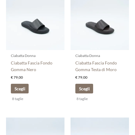
prodotto
prodotto
ha
ha
più
più
varianti.
varianti.
Le
Le
opzioni
opzioni
possono
possono
essere
essere
scelte
scelte
Ciabatta Donna
Ciabatta Donna
nella
nella
Ciabatta Fascia Fondo
Ciabatta Fascia Fondo
pagina
pagina
Gomma Nero
Gomma Testa di Moro
del
del
€
79,00
€
79,00
prodotto
prodotto
Scegli
Scegli
8 taglie
8 taglie
Questo
Questo
prodotto
prodotto
ha
ha