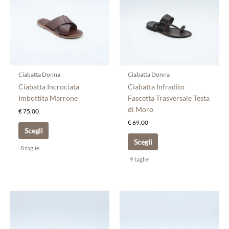
più
più
varianti.
varianti.
Le
Le
opzioni
opzioni
possono
possono
essere
essere
scelte
scelte
Ciabatta Donna
Ciabatta Donna
nella
nella
Ciabatta Incrociata
Ciabatta Infradito
pagina
pagina
Imbottita Marrone
Fascetta Trasversale Testa
del
del
di Moro
€
75,00
prodotto
prodotto
€
69,00
Scegli
Scegli
8 taglie
9 taglie
Questo
Questo
prodotto
prodotto
ha
ha