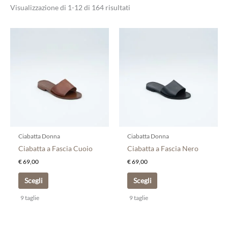
Visualizzazione di 1-12 di 164 risultati
Questo
Questo
prodotto
prodotto
ha
ha
più
più
varianti.
varianti.
Le
Le
opzioni
opzioni
possono
possono
essere
essere
scelte
scelte
Ciabatta Donna
Ciabatta Donna
nella
nella
Ciabatta a Fascia Cuoio
Ciabatta a Fascia Nero
pagina
pagina
€
69,00
€
69,00
del
del
prodotto
prodotto
Scegli
Scegli
9 taglie
9 taglie