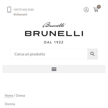
Vai
0
al
Carrel
+39 371 431 4560
contenuto
Richiamami
Home
/ Donna
Donna