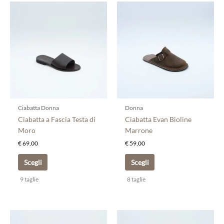
Questo
Questo
prodotto
prodotto
ha
ha
più
più
varianti.
varianti.
Le
Le
opzioni
opzioni
possono
possono
essere
essere
scelte
scelte
Ciabatta Donna
Donna
nella
nella
Ciabatta a Fascia Testa di
Ciabatta Evan Bioline
pagina
pagina
Moro
Marrone
del
del
€
69,00
€
59,00
prodotto
prodotto
Scegli
Scegli
9 taglie
8 taglie
Questo
Questo