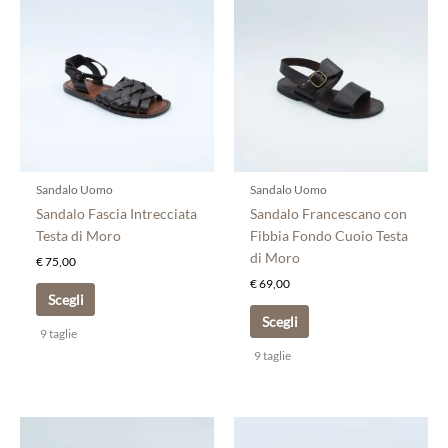
prodotto
prodotto
ha
ha
più
più
varianti.
varianti.
Le
Le
opzioni
opzioni
possono
possono
essere
essere
scelte
scelte
Sandalo Uomo
Sandalo Uomo
nella
nella
Sandalo Fascia Intrecciata
Sandalo Francescano con
pagina
pagina
Testa di Moro
Fibbia Fondo Cuoio Testa
del
del
di Moro
€
75,00
prodotto
prodotto
€
69,00
Scegli
Scegli
9 taglie
9 taglie
Questo
Questo