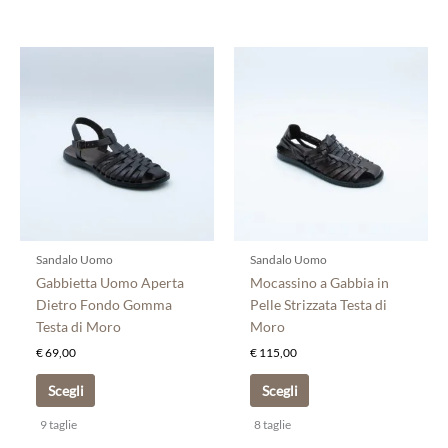
Questo
Questo
prodotto
prodotto
ha
ha
più
più
varianti.
varianti.
Le
Le
opzioni
opzioni
possono
possono
essere
essere
scelte
scelte
Sandalo Uomo
Sandalo Uomo
nella
nella
Gabbietta Uomo Aperta
Mocassino a Gabbia in
pagina
pagina
Dietro Fondo Gomma
Pelle Strizzata Testa di
del
del
Testa di Moro
Moro
prodotto
prodotto
€
69,00
€
115,00
Scegli
Scegli
9 taglie
8 taglie