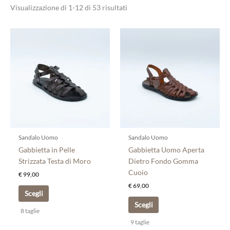
Visualizzazione di 1-12 di 53 risultati
Questo
Questo
prodotto
prodotto
ha
ha
più
più
varianti.
varianti.
Le
Le
opzioni
opzioni
possono
possono
essere
essere
scelte
scelte
Sandalo Uomo
Sandalo Uomo
nella
nella
Gabbietta in Pelle
Gabbietta Uomo Aperta
pagina
pagina
Strizzata Testa di Moro
Dietro Fondo Gomma
del
del
Cuoio
€
99,00
prodotto
prodotto
€
69,00
Scegli
Scegli
8 taglie
9 taglie