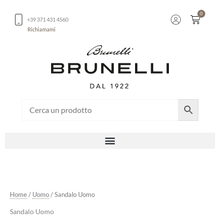
Vai
0
al
Carrel
+39 371 431 4560
contenuto
Richiamami
Home
/
Uomo
/ Sandalo Uomo
Sandalo Uomo