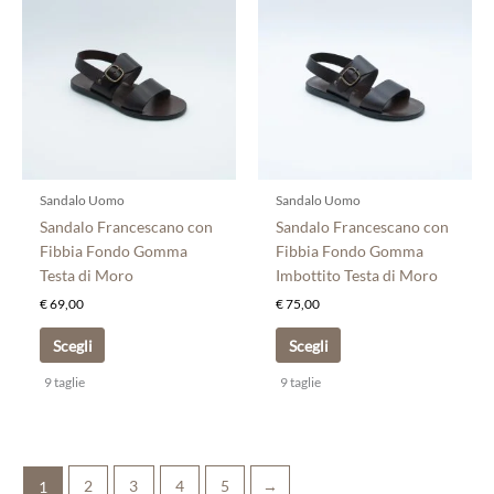
prodotto
prodotto
ha
ha
più
più
varianti.
varianti.
Le
Le
opzioni
opzioni
possono
possono
essere
essere
scelte
scelte
Sandalo Uomo
Sandalo Uomo
nella
nella
Sandalo Francescano con
Sandalo Francescano con
pagina
pagina
Fibbia Fondo Gomma
Fibbia Fondo Gomma
del
del
Testa di Moro
Imbottito Testa di Moro
prodotto
prodotto
€
69,00
€
75,00
Scegli
Scegli
9 taglie
9 taglie
2
3
4
5
→
1