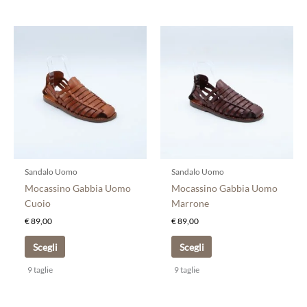
Questo
Questo
prodotto
prodotto
ha
ha
più
più
varianti.
varianti.
Le
Le
opzioni
opzioni
possono
possono
essere
essere
scelte
scelte
Sandalo Uomo
Sandalo Uomo
nella
nella
Mocassino Gabbia Uomo
Mocassino Gabbia Uomo
pagina
pagina
Cuoio
Marrone
del
del
€
89,00
€
89,00
prodotto
prodotto
Scegli
Scegli
9 taglie
9 taglie