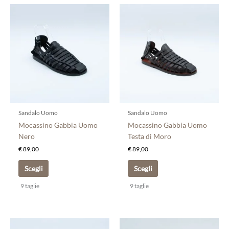
Questo
Questo
prodotto
prodotto
ha
ha
più
più
varianti.
varianti.
Le
Le
opzioni
opzioni
possono
possono
essere
essere
scelte
scelte
Sandalo Uomo
Sandalo Uomo
nella
nella
Mocassino Gabbia Uomo
Mocassino Gabbia Uomo
pagina
pagina
Nero
Testa di Moro
del
del
€
89,00
€
89,00
prodotto
prodotto
Scegli
Scegli
9 taglie
9 taglie
Questo
Questo