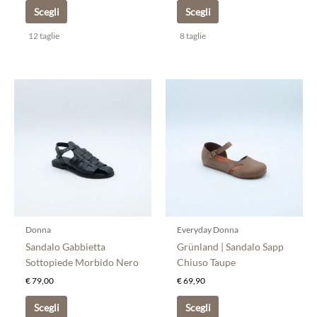
Scegli
Scegli
12 taglie
8 taglie
Questo
Questo
prodotto
prodotto
ha
ha
più
più
varianti.
varianti.
Le
Le
opzioni
opzioni
possono
possono
essere
essere
scelte
scelte
Donna
Everyday Donna
nella
nella
Sandalo Gabbietta
Grünland | Sandalo Sapp
pagina
pagina
Sottopiede Morbido Nero
Chiuso Taupe
del
del
€
79,00
€
69,90
prodotto
prodotto
Scegli
Scegli