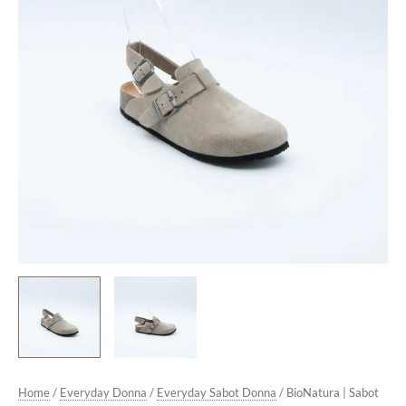
in
Camoscio
Tortora
quantità
Home
/
Everyday Donna
/
Everyday Sabot Donna
/ BioNatura | Sabot