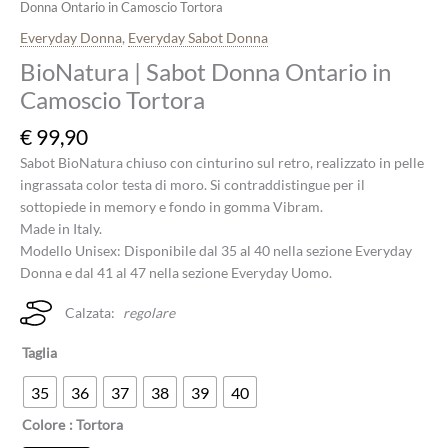
Donna Ontario in Camoscio Tortora
Everyday Donna
,
Everyday Sabot Donna
BioNatura | Sabot Donna Ontario in
Camoscio Tortora
€
99,90
Sabot BioNatura chiuso con cinturino sul retro, realizzato in pelle
ingrassata color testa di moro. Si contraddistingue per il
sottopiede in memory e fondo in gomma Vibram.
Made in Italy.
Modello Unisex: Disponibile dal 35 al 40 nella sezione Everyday
Donna e dal 41 al 47 nella sezione Everyday Uomo.
Calzata:
regolare
Taglia
35
36
37
38
39
40
Colore
: Tortora