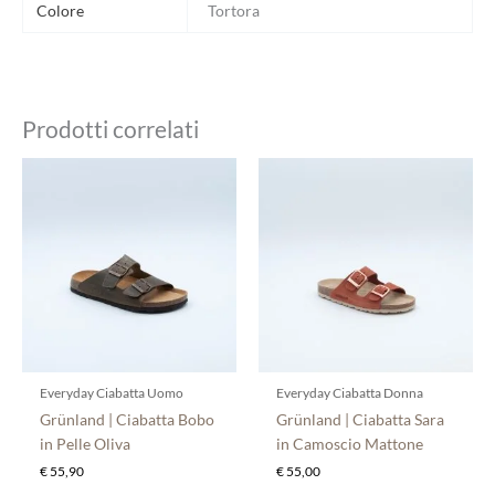
Colore
Tortora
Prodotti correlati
Questo
Questo
prodotto
prodotto
ha
ha
più
più
varianti.
varianti.
Le
Le
opzioni
opzioni
possono
possono
essere
essere
scelte
scelte
Everyday Ciabatta Uomo
Everyday Ciabatta Donna
nella
nella
Grünland | Ciabatta Bobo
Grünland | Ciabatta Sara
pagina
pagina
in Pelle Oliva
in Camoscio Mattone
del
del
€
55,90
€
55,00
prodotto
prodotto