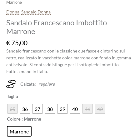
Marrone
Donna
,
Sandalo Donna
Sandalo Francescano Imbottito
Marrone
€
75,00
Sandalo francescano con le classiche due fasce e cinturino sul
retro, realizzato in vacchetta color marrone con fondo in gomma
antiscivolo. Si contraddistingue per il sottopiede imbottito.
Fatto a mano in Italia.
Calzata:
regolare
Taglia
35
36
37
38
39
40
41
42
Colore
: Marrone
Marrone