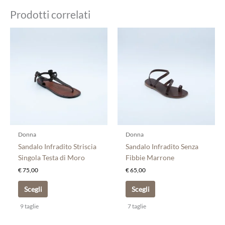
Prodotti correlati
Questo
Questo
prodotto
prodotto
ha
ha
più
più
varianti.
varianti.
Le
Le
opzioni
opzioni
possono
possono
essere
essere
scelte
scelte
Donna
Donna
nella
nella
Sandalo Infradito Striscia
Sandalo Infradito Senza
pagina
pagina
Singola Testa di Moro
Fibbie Marrone
del
del
€
75,00
€
65,00
prodotto
prodotto
Scegli
Scegli
9 taglie
7 taglie