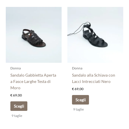
Questo
Questo
prodotto
prodotto
ha
ha
più
più
varianti.
varianti.
Le
Le
opzioni
opzioni
possono
possono
essere
essere
scelte
scelte
Donna
Donna
nella
nella
Sandalo Gabbietta Aperta
Sandalo alla Schiava con
pagina
pagina
a Fasce Larghe Testa di
Lacci Intrecciati Nero
del
del
Moro
€
69,00
prodotto
prodotto
€
69,00
Scegli
Scegli
9 taglie
9 taglie