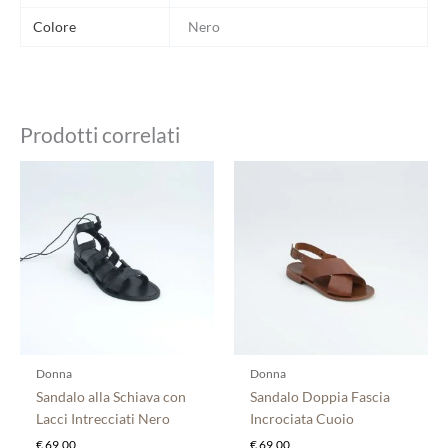
Colore
Nero
Prodotti correlati
Questo
Questo
prodotto
prodotto
ha
ha
più
più
varianti.
varianti.
Le
Le
opzioni
opzioni
possono
possono
essere
essere
scelte
scelte
Donna
Donna
nella
nella
Sandalo alla Schiava con
Sandalo Doppia Fascia
pagina
pagina
Lacci Intrecciati Nero
Incrociata Cuoio
del
del
€
69,00
€
69,00