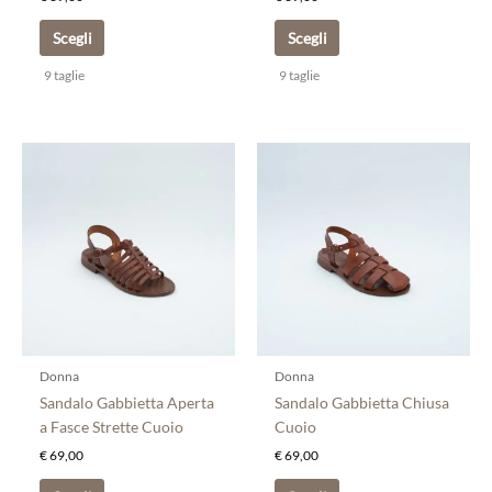
prodotto
prodotto
Scegli
Scegli
9 taglie
9 taglie
Questo
Questo
prodotto
prodotto
ha
ha
più
più
varianti.
varianti.
Le
Le
opzioni
opzioni
possono
possono
essere
essere
scelte
scelte
Donna
Donna
nella
nella
Sandalo Gabbietta Aperta
Sandalo Gabbietta Chiusa
pagina
pagina
a Fasce Strette Cuoio
Cuoio
del
del
€
69,00
€
69,00
prodotto
prodotto