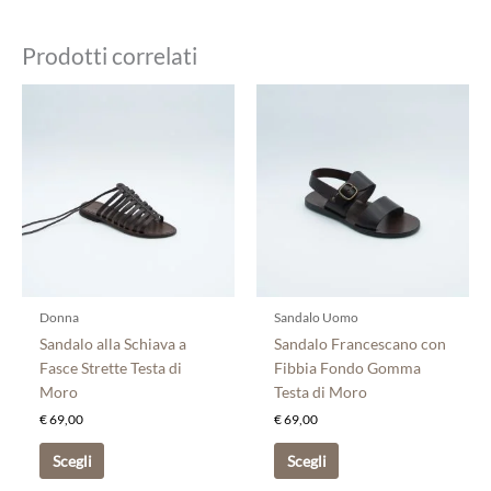
Prodotti correlati
Questo
Questo
prodotto
prodotto
ha
ha
più
più
varianti.
varianti.
Le
Le
opzioni
opzioni
possono
possono
essere
essere
scelte
scelte
Donna
Sandalo Uomo
nella
nella
Sandalo alla Schiava a
Sandalo Francescano con
pagina
pagina
Fasce Strette Testa di
Fibbia Fondo Gomma
del
del
Moro
Testa di Moro
prodotto
prodotto
€
69,00
€
69,00
Scegli
Scegli