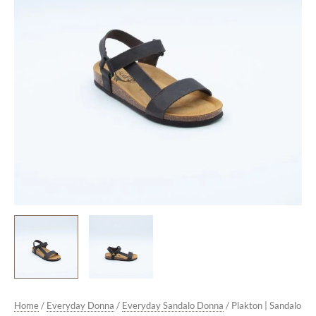
Strappo
Testa
di
Moro
quantità
Home
/
Everyday Donna
/
Everyday Sandalo Donna
/ Plakton | Sandalo