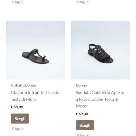
9 taglie
9 taglie
Questo
Questo
prodotto
prodotto
ha
ha
più
più
varianti.
varianti.
Le
Le
opzioni
opzioni
possono
possono
essere
essere
scelte
scelte
Ciabatta Donna
Donna
nella
nella
Ciabatta Infradito Treccia
Sandalo Gabbietta Aperta
pagina
pagina
Testa di Moro
a Fasce Larghe Testa di
del
del
Moro
€
69,00
prodotto
prodotto
€
69,00
Scegli
Scegli
9 taglie
9 taglie