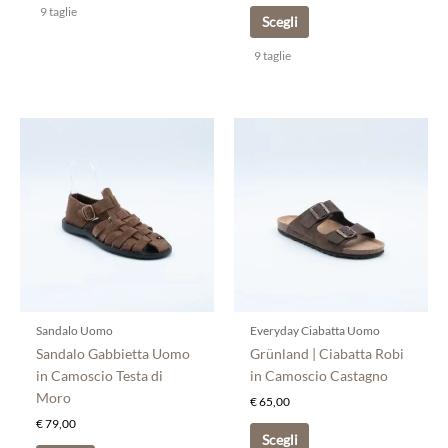
9 taglie
Scegli
9 taglie
Questo
Questo
prodotto
prodotto
ha
ha
più
più
varianti.
varianti.
Le
Le
opzioni
opzioni
possono
possono
essere
essere
scelte
scelte
Sandalo Uomo
Everyday Ciabatta Uomo
nella
nella
Sandalo Gabbietta Uomo
Grünland | Ciabatta Robi
pagina
pagina
in Camoscio Testa di
in Camoscio Castagno
del
del
Moro
€
65,00
prodotto
prodotto
€
79,00
Scegli