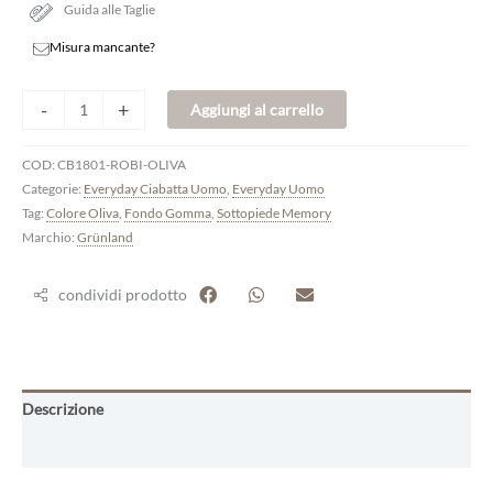
Guida alle Taglie
Misura mancante?
-
+
Aggiungi al carrello
COD:
CB1801-ROBI-OLIVA
Categorie:
Everyday Ciabatta Uomo
,
Everyday Uomo
Tag:
Colore Oliva
,
Fondo Gomma
,
Sottopiede Memory
Marchio:
Grünland
condividi prodotto
Descrizione
Informazioni aggiuntive