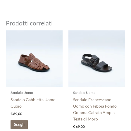
Prodotti correlati
Questo
Questo
prodotto
prodotto
ha
ha
più
più
varianti.
varianti.
Le
Le
opzioni
opzioni
possono
possono
essere
essere
scelte
scelte
Sandalo Uomo
Sandalo Uomo
nella
nella
Sandalo Gabbietta Uomo
Sandalo Francescano
pagina
pagina
Cuoio
Uomo con Fibbia Fondo
del
del
Gomma Calzata Ampia
€
69,00
prodotto
prodotto
Testa di Moro
Scegli
€
69,00