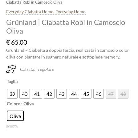
Ciabatta Robi in Camoscio Oliva
Everyday Ciabatta Uomo
,
Everyday Uomo
Grünland | Ciabatta Robi in Camoscio
Oliva
€
65,00
Grünland – Ciabatta a doppia fascia, realizzata in camoscio color
oliva con plantare in sughero naturale e sottopiede memory.
Calzata:
regolare
Taglia
39
40
41
42
43
44
45
46
47
48
Colore
: Oliva
Oliva
SVUOTA