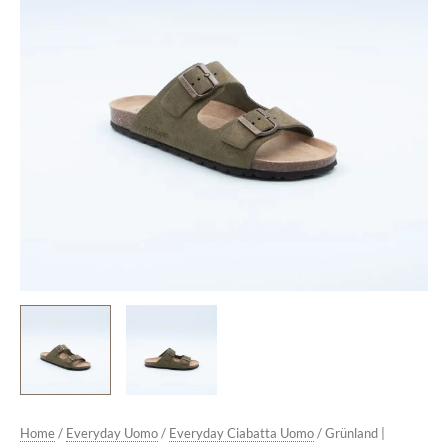
Camoscio
Oliva
quantità
Home
/
Everyday Uomo
/
Everyday Ciabatta Uomo
/ Grünland |