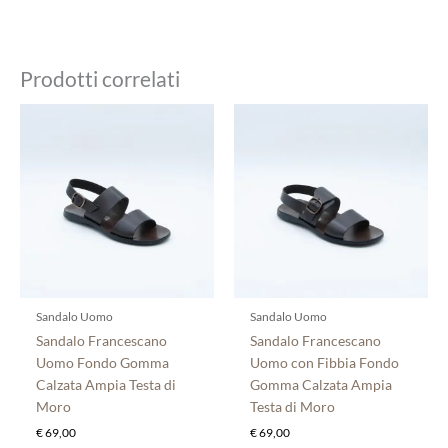
Prodotti correlati
Questo
Questo
prodotto
prodotto
ha
ha
più
più
varianti.
varianti.
Le
Le
opzioni
opzioni
possono
possono
essere
essere
scelte
scelte
Sandalo Uomo
Sandalo Uomo
nella
nella
Sandalo Francescano
Sandalo Francescano
pagina
pagina
Uomo Fondo Gomma
Uomo con Fibbia Fondo
del
del
Calzata Ampia Testa di
Gomma Calzata Ampia
prodotto
prodotto
Moro
Testa di Moro
€
69,00
€
69,00