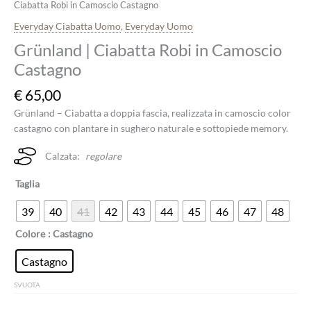
Ciabatta Robi in Camoscio Castagno
Everyday Ciabatta Uomo
,
Everyday Uomo
Grünland | Ciabatta Robi in Camoscio
Castagno
€
65,00
Grünland – Ciabatta a doppia fascia, realizzata in camoscio color
castagno con plantare in sughero naturale e sottopiede memory.
Calzata:
regolare
Taglia
39
40
41
42
43
44
45
46
47
48
Colore
: Castagno
Castagno
SVUOTA