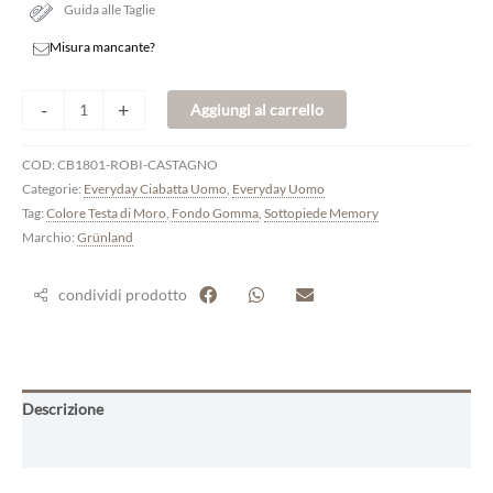
Guida alle Taglie
Misura mancante?
-
+
Aggiungi al carrello
COD:
CB1801-ROBI-CASTAGNO
Categorie:
Everyday Ciabatta Uomo
,
Everyday Uomo
Tag:
Colore Testa di Moro
,
Fondo Gomma
,
Sottopiede Memory
Marchio:
Grünland
condividi prodotto
Descrizione
Informazioni aggiuntive