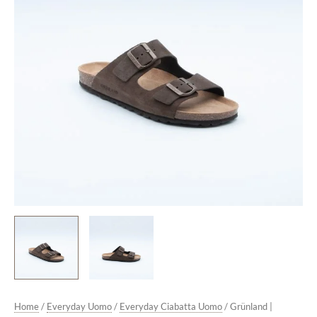
Camoscio
Castagno
quantità
Home
/
Everyday Uomo
/
Everyday Ciabatta Uomo
/ Grünland |