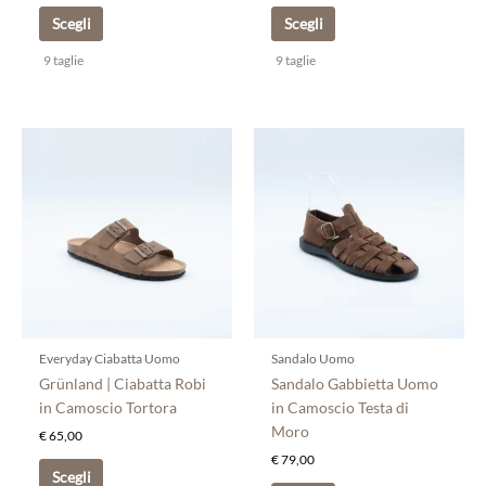
Scegli
Scegli
9 taglie
9 taglie
Questo
Questo
prodotto
prodotto
ha
ha
più
più
varianti.
varianti.
Le
Le
opzioni
opzioni
possono
possono
essere
essere
scelte
scelte
Everyday Ciabatta Uomo
Sandalo Uomo
nella
nella
Grünland | Ciabatta Robi
Sandalo Gabbietta Uomo
pagina
pagina
in Camoscio Tortora
in Camoscio Testa di
del
del
Moro
€
65,00
prodotto
prodotto
€
79,00
Scegli