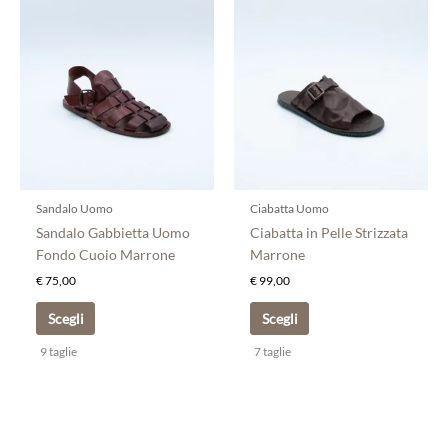
Questo
Questo
prodotto
prodotto
ha
ha
più
più
varianti.
varianti.
Le
Le
opzioni
opzioni
possono
possono
essere
essere
scelte
scelte
Sandalo Uomo
Ciabatta Uomo
nella
nella
Sandalo Gabbietta Uomo
Ciabatta in Pelle Strizzata
pagina
pagina
Fondo Cuoio Marrone
Marrone
del
del
€
75,00
€
99,00
prodotto
prodotto
Scegli
Scegli
9 taglie
7 taglie