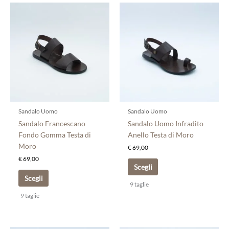
Questo
Questo
prodotto
prodotto
ha
ha
più
più
varianti.
varianti.
Le
Le
opzioni
opzioni
possono
possono
essere
essere
scelte
scelte
Sandalo Uomo
Sandalo Uomo
nella
nella
Sandalo Francescano
Sandalo Uomo Infradito
pagina
pagina
Fondo Gomma Testa di
Anello Testa di Moro
del
del
Moro
€
69,00
prodotto
prodotto
€
69,00
Scegli
Scegli
9 taglie
9 taglie