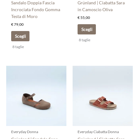
nella
nella
Sandalo Doppia Fascia
Grünland | Ciabatta Sara
pagina
pagina
Incrociata Fondo Gomma
in Camoscio Oliva
del
del
Testa di Moro
€
55,00
prodotto
prodotto
€
79,00
Scegli
Scegli
8 taglie
8 taglie
Questo
Questo
prodotto
prodotto
ha
ha
più
più
varianti.
varianti.
Le
Le
opzioni
opzioni
possono
possono
essere
essere
scelte
scelte
Everyday Donna
Everyday Ciabatta Donna
nella
nella