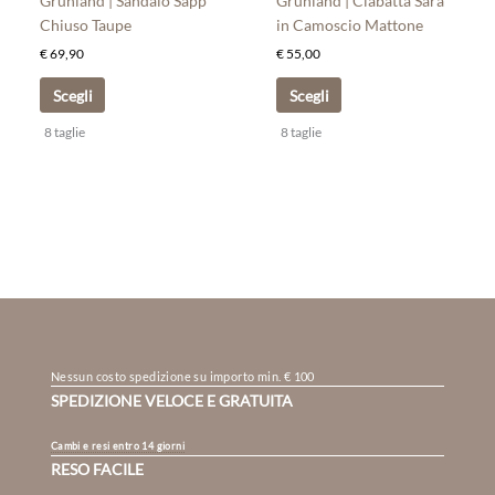
Grünland | Sandalo Sapp
Grünland | Ciabatta Sara
pagina
pagina
Chiuso Taupe
in Camoscio Mattone
del
del
€
69,90
€
55,00
prodotto
prodotto
Scegli
Scegli
8 taglie
8 taglie
Nessun costo spedizione su importo min. € 100
SPEDIZIONE VELOCE E GRATUITA
Cambi e resi entro 14 giorni
RESO FACILE