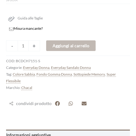
SVUOTA
Guida alle Taglie
Misura mancante?
-
+
Aggiungi al carrello
COD:
BCDCH7151-S
Categorie:
Everyday Donna
,
Everyday Sandalo Donna
Tag:
Colore Sabbia
,
Fondo Gomma Donna
,
Sottopiede Memory
,
Super
Flessibile
Marchio:
Chacal
condividi prodotto
Informazioni aggiuntive