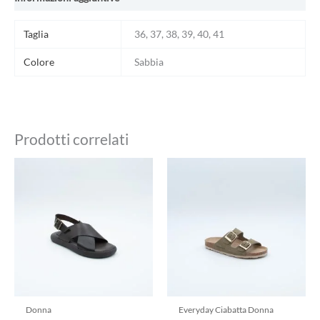
Taglia
36, 37, 38, 39, 40, 41
Colore
Sabbia
Prodotti correlati
Questo
Questo
prodotto
prodotto
ha
ha
più
più
varianti.
varianti.
Le
Le
opzioni
opzioni
possono
possono
essere
essere
scelte
scelte
Donna
Everyday Ciabatta Donna