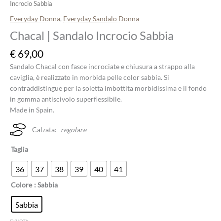
Incrocio Sabbia
Everyday Donna
,
Everyday Sandalo Donna
Chacal | Sandalo Incrocio Sabbia
€
69,00
Sandalo Chacal con fasce incrociate e chiusura a strappo alla
caviglia, è realizzato in morbida pelle color sabbia. Si
contraddistingue per la soletta imbottita morbidissima e il fondo
in gomma antiscivolo superflessibile.
Made in Spain.
Calzata:
regolare
Taglia
36
37
38
39
40
41
Colore
: Sabbia
Sabbia