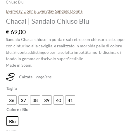
Chiuso Blu
Everyday Donna
,
Everyday Sandalo Donna
Chacal | Sandalo Chiuso Blu
€
69,00
Sandalo Chacal chiuso in punta e sul retro, con chiusura a strappo
con cinturino alla caviglia, è realizzato in morbida pelle di colore
blu. Si contraddistingue per la soletta imbottita morbidissima e il
fondo in gomma antiscivolo superflessibile.
Made in Spain.
Calzata:
regolare
Taglia
36
37
38
39
40
41
Colore
: Blu
Blu