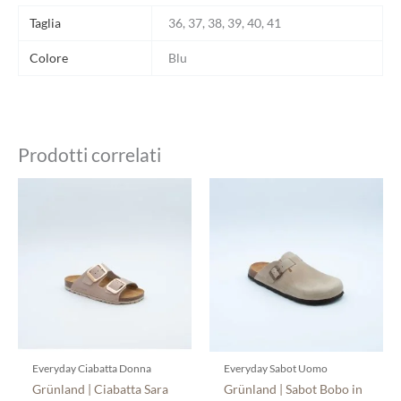
Taglia
36, 37, 38, 39, 40, 41
Colore
Blu
Prodotti correlati
Questo
Questo
prodotto
prodotto
ha
ha
più
più
varianti.
varianti.
Le
Le
opzioni
opzioni
possono
possono
essere
essere
scelte
scelte
Everyday Ciabatta Donna
Everyday Sabot Uomo
nella
nella
Grünland | Ciabatta Sara
Grünland | Sabot Bobo in