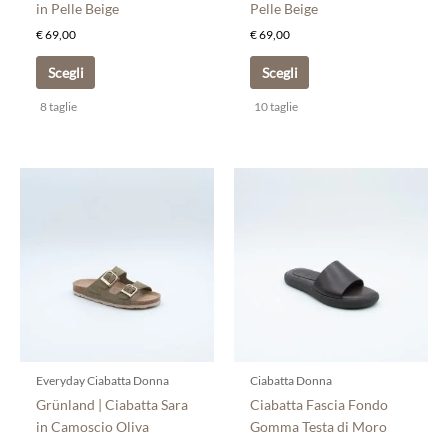
pagina
pagina
in Pelle Beige
Pelle Beige
del
del
€
69,00
€
69,00
prodotto
prodotto
Scegli
Scegli
8 taglie
10 taglie
Questo
Questo
prodotto
prodotto
ha
ha
più
più
varianti.
varianti.
Le
Le
opzioni
opzioni
possono
possono
essere
essere
scelte
scelte
Everyday Ciabatta Donna
Ciabatta Donna
nella
nella
Grünland | Ciabatta Sara
Ciabatta Fascia Fondo
pagina
pagina
in Camoscio Oliva
Gomma Testa di Moro
del
del