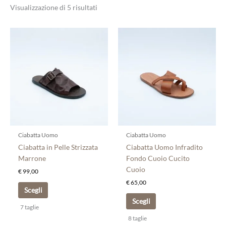
Visualizzazione di 5 risultati
Questo
Questo
prodotto
prodotto
ha
ha
più
più
varianti.
varianti.
Le
Le
opzioni
opzioni
possono
possono
essere
essere
scelte
scelte
Ciabatta Uomo
Ciabatta Uomo
nella
nella
Ciabatta in Pelle Strizzata
Ciabatta Uomo Infradito
pagina
pagina
Marrone
Fondo Cuoio Cucito
del
del
Cuoio
€
99,00
prodotto
prodotto
€
65,00
Scegli
Scegli
7 taglie
8 taglie