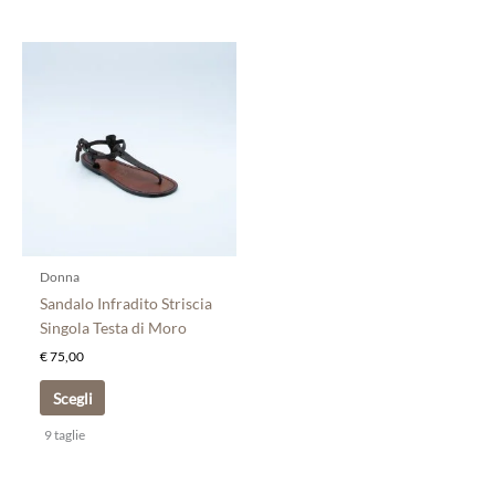
Questo
prodotto
ha
più
varianti.
Le
opzioni
possono
essere
scelte
Donna
nella
Sandalo Infradito Striscia
pagina
Singola Testa di Moro
del
€
75,00
prodotto
Scegli
9 taglie