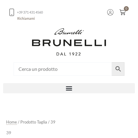
Vai
0
al
Carrel
+39 371 431 4560
contenuto
Richiamami
Home
/ Prodotto Taglia / 39
39