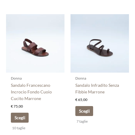
Questo
Questo
prodotto
prodotto
ha
ha
più
più
varianti.
varianti.
Le
Le
opzioni
opzioni
possono
possono
essere
essere
scelte
scelte
Donna
Donna
nella
nella
Sandalo Francescano
Sandalo Infradito Senza
pagina
pagina
Incrocio Fondo Cuoio
Fibbie Marrone
del
del
Cucito Marrone
€
65,00
prodotto
prodotto
€
75,00
Scegli
Scegli
7 taglie
10 taglie