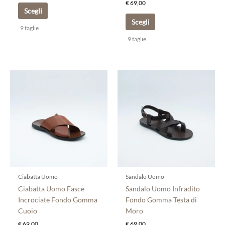
€
69,00
Scegli
Scegli
9 taglie
9 taglie
Questo
Questo
prodotto
prodotto
ha
ha
più
più
varianti.
varianti.
Le
Le
opzioni
opzioni
possono
possono
essere
essere
scelte
scelte
Ciabatta Uomo
Sandalo Uomo
nella
nella
Ciabatta Uomo Fasce
Sandalo Uomo Infradito
pagina
pagina
Incrociate Fondo Gomma
Fondo Gomma Testa di
del
del
Cuoio
Moro
prodotto
prodotto
€
69,00
€
69,00