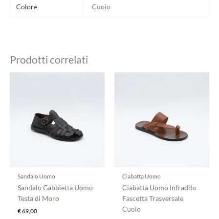
Colore
Cuoio
Prodotti correlati
Questo
Questo
prodotto
prodotto
ha
ha
più
più
varianti.
varianti.
Le
Le
opzioni
opzioni
possono
possono
essere
essere
scelte
scelte
Sandalo Uomo
Ciabatta Uomo
nella
nella
Sandalo Gabbietta Uomo
Ciabatta Uomo Infradito
pagina
pagina
Testa di Moro
Fascetta Trasversale
del
del
Cuoio
€
69,00
prodotto
prodotto