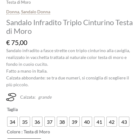
Testa di Moro
Donna
,
Sandalo Donna
Sandalo Infradito Triplo Cinturino Testa
di Moro
€
75,00
Sandalo infradito a fasce strette con triplo cinturino alla caviglia,
realizzato in vacchetta trattata al naturale color testa di moro e
fondo in cuoio cucito.
Fatto a mano in Italia.
Calzata abbondante: se tra due numeri, si consiglia di scegliere il
più piccolo.
Calzata:
grande
Taglia
34
35
36
37
38
39
40
41
42
43
Colore
: Testa di Moro