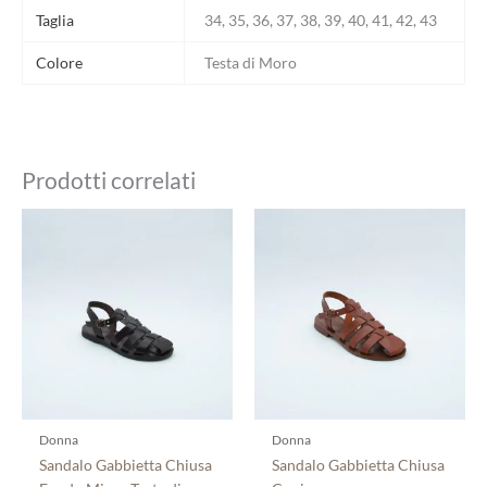
Taglia
34, 35, 36, 37, 38, 39, 40, 41, 42, 43
Colore
Testa di Moro
Prodotti correlati
Questo
Questo
prodotto
prodotto
ha
ha
più
più
varianti.
varianti.
Le
Le
opzioni
opzioni
possono
possono
essere
essere
scelte
scelte
Donna
Donna
nella
nella
Sandalo Gabbietta Chiusa
Sandalo Gabbietta Chiusa
pagina
pagina