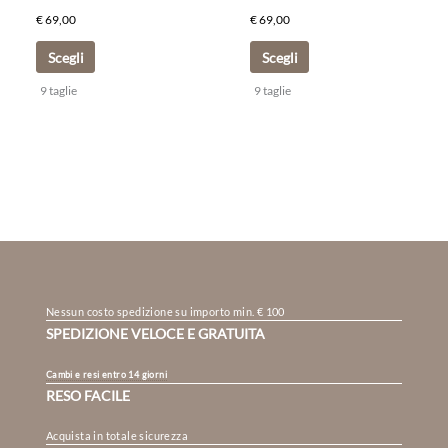
del
del
€
69,00
€
69,00
prodotto
prodotto
Scegli
Scegli
9 taglie
9 taglie
Nessun costo spedizione su importo min. € 100
SPEDIZIONE VELOCE E GRATUITA
Cambi e resi entro 14 giorni
RESO FACILE
Acquista in totale sicurezza