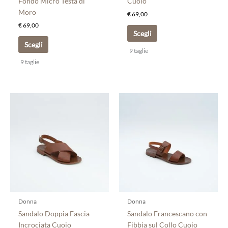
Fondo Micro Testa di
Cuoio
del
del
Moro
€
69,00
prodotto
prodotto
€
69,00
Scegli
Scegli
9 taglie
9 taglie
Questo
Questo
prodotto
prodotto
ha
ha
più
più
varianti.
varianti.
Le
Le
opzioni
opzioni
possono
possono
essere
essere
scelte
scelte
Donna
Donna
nella
nella
Sandalo Doppia Fascia
Sandalo Francescano con
pagina
pagina
Incrociata Cuoio
Fibbia sul Collo Cuoio