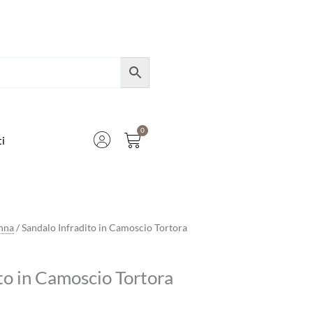
0
Carrello
i
nna
/ Sandalo Infradito in Camoscio Tortora
to in Camoscio Tortora