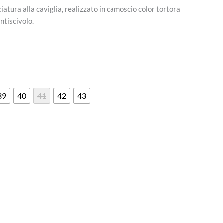
iatura alla caviglia, realizzato in camoscio color tortora
ntiscivolo.
39
40
41
42
43