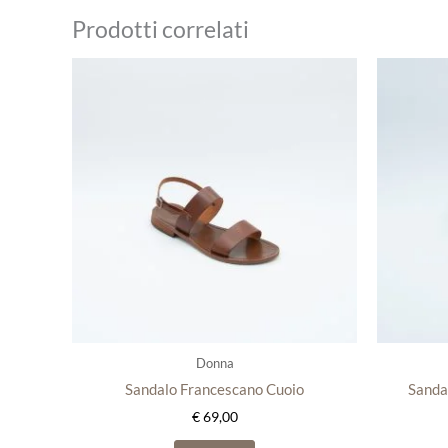
Prodotti correlati
Questo
prodotto
ha
più
varianti.
Le
opzioni
possono
essere
scelte
nella
pagina
del
Donna
prodotto
Sandalo Francescano Cuoio
Sanda
€
69,00