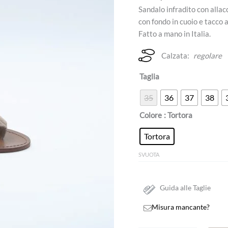
Sandalo infradito con allacc
con fondo in cuoio e tacco a
Fatto a mano in Italia.
Calzata:
regolare
Taglia
35
36
37
38
Colore
: Tortora
Tortora
SVUOTA
Guida alle Taglie
Misura mancante?