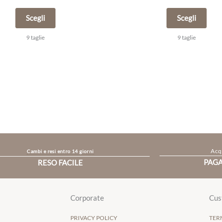
Scegli
Scegli
9 taglie
9 taglie
Acqu
Cambi e resi entro 14 giorni
PAGA
RESO FACILE
Corporate
Cus
PRIVACY POLICY
TER