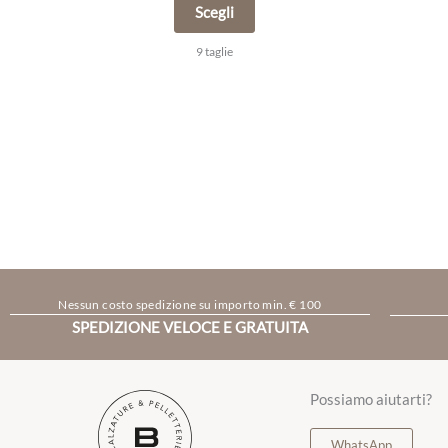
Scegli
9 taglie
Nessun costo spedizione su importo min. € 100
SPEDIZIONE VELOCE E GRATUITA
Possiamo aiutarti?
WhatsApp