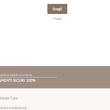
Scegli
9 taglie
ista in totale sicurezza
MENTI SICURI 100%
tomer Care
MINI E CONDIZIONI