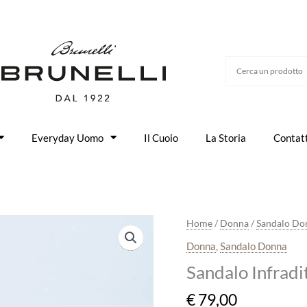
Everyday Uomo
Il Cuoio
La Storia
Contatt
Sandalo
Home
/
Donna
/
Sandalo Do
Infradito
Donna
,
Sandalo Donna
in
Sandalo Infradi
Camoscio
Tortora
€
79,00
quantità