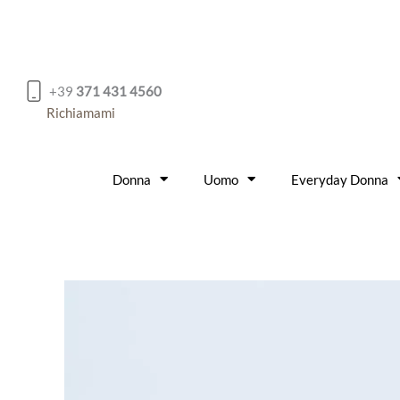
Vai
al
contenuto
+39
371 431 4560
Richiamami
Donna
Uomo
Everyday Donna