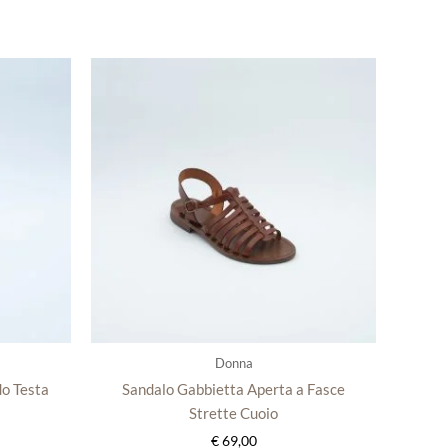
sto
Questo
otto
prodotto
ha
più
nti.
varianti.
Le
oni
opzioni
ono
possono
re
essere
te
scelte
nella
na
pagina
del
Donna
otto
prodotto
do Testa
Sandalo Gabbietta Aperta a Fasce
Strette Cuoio
€
69,00