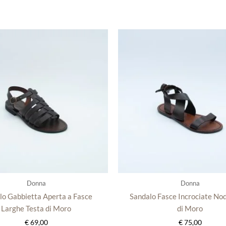
Questo
Que
prodotto
prod
ha
ha
più
più
varianti.
varia
Le
Le
opzioni
opzi
possono
poss
essere
esse
scelte
scel
nella
nella
pagina
pagi
del
del
Donna
Donna
prodotto
prod
lo Gabbietta Aperta a Fasce
Sandalo Fasce Incrociate No
Larghe Testa di Moro
di Moro
€
69,00
€
75,00