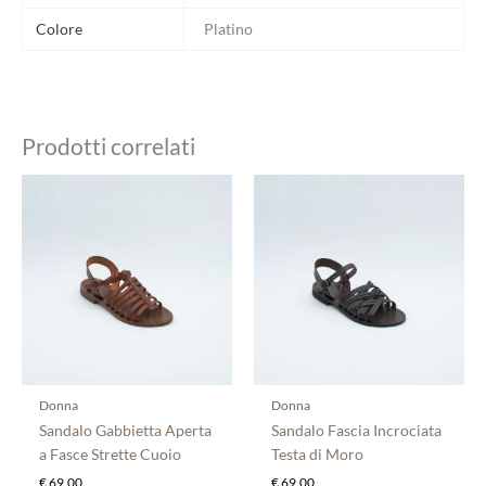
Colore
Platino
Prodotti correlati
Questo
Questo
prodotto
prodotto
ha
ha
più
più
varianti.
varianti.
Le
Le
opzioni
opzioni
possono
possono
essere
essere
scelte
scelte
Donna
Donna
nella
nella
Sandalo Gabbietta Aperta
Sandalo Fascia Incrociata
pagina
pagina
a Fasce Strette Cuoio
Testa di Moro
del
del
€
69,00
€
69,00