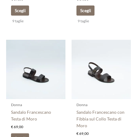
prodotto
prodotto
Scegli
Scegli
9 taglie
9 taglie
Questo
Questo
prodotto
prodotto
ha
ha
più
più
varianti.
varianti.
Le
Le
opzioni
opzioni
possono
possono
essere
essere
scelte
scelte
Donna
Donna
nella
nella
Sandalo Francescano
Sandalo Francescano con
pagina
pagina
Testa di Moro
Fibbia sul Collo Testa di
del
del
Moro
€
69,00
prodotto
prodotto
€
69,00