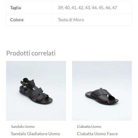
Taglia
39, 40, 41, 42, 43, 44, 45, 46, 47
Colore
Testa di Moro
Prodotti correlati
Questo
Questo
prodotto
prodotto
ha
ha
più
più
varianti.
varianti.
Le
Le
opzioni
opzioni
possono
possono
essere
essere
scelte
scelte
Sandalo Uomo
Ciabatta Uomo
nella
nella
Sandalo Gladiatore Uomo
Ciabatta Uomo Fasce