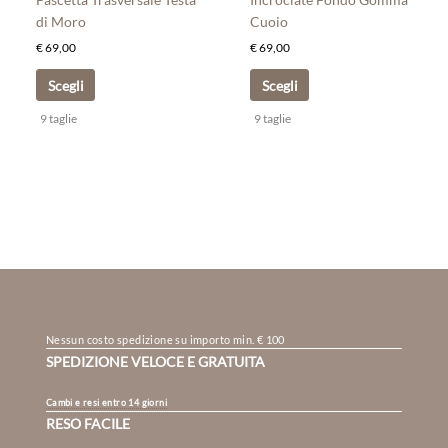
del
del
di Moro
Cuoio
prodotto
prodotto
€
69,00
€
69,00
Scegli
Scegli
9 taglie
9 taglie
Nessun costo spedizione su importo min. € 100
SPEDIZIONE VELOCE E GRATUITA
Cambi e resi entro 14 giorni
RESO FACILE