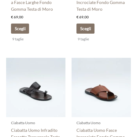
pagina
pagina
a Fasce Larghe Fondo
Incrociate Fondo Gomma
del
del
Gomma Testa di Moro
Testa di Moro
prodotto
prodotto
€
69,00
€
69,00
Scegli
Scegli
9 taglie
9 taglie
Questo
Questo
prodotto
prodotto
ha
ha
più
più
varianti.
varianti.
Le
Le
opzioni
opzioni
possono
possono
essere
essere
scelte
scelte
Ciabatta Uomo
Ciabatta Uomo
nella
nella
Ciabatta Uomo Infradito
Ciabatta Uomo Fasce
pagina
pagina
Fascetta Trasversale Testa
Incrociate Fondo Gomma