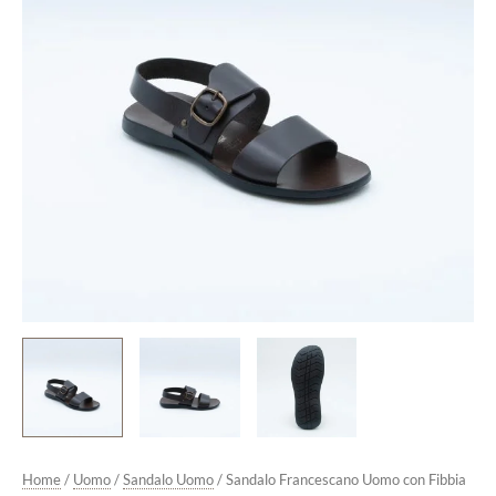
Fondo
Gomma
Calzata
Ampia
Testa
di
Moro
quantità
Home
/
Uomo
/
Sandalo Uomo
/ Sandalo Francescano Uomo con Fibbia