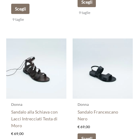
Scegli
Scegli
9 taglie
9 taglie
Questo
Questo
prodotto
prodotto
ha
ha
più
più
varianti.
varianti.
Le
Le
opzioni
opzioni
possono
possono
essere
essere
scelte
scelte
Donna
Donna
nella
nella
Sandalo alla Schiava con
Sandalo Francescano
pagina
pagina
Lacci Intrecciati Testa di
Nero
del
del
Moro
€
69,00
prodotto
prodotto
€
69,00
Scegli