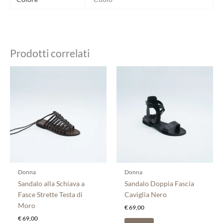
Prodotti correlati
Questo
Questo
prodotto
prodotto
ha
ha
più
più
varianti.
varianti.
Le
Le
opzioni
opzioni
possono
possono
essere
essere
scelte
scelte
Donna
Donna
nella
nella
Sandalo alla Schiava a
Sandalo Doppia Fascia
pagina
pagina
Fasce Strette Testa di
Caviglia Nero
del
del
Moro
€
69,00
prodotto
prodotto
€
69,00