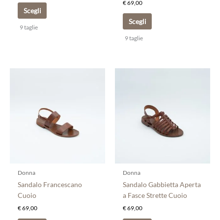
€
69,00
Scegli
Scegli
9 taglie
9 taglie
Questo
Questo
prodotto
prodotto
ha
ha
più
più
varianti.
varianti.
Le
Le
opzioni
opzioni
possono
possono
essere
essere
scelte
scelte
Donna
Donna
nella
nella
Sandalo Francescano
Sandalo Gabbietta Aperta
pagina
pagina
Cuoio
a Fasce Strette Cuoio
del
del
€
69,00
€
69,00
prodotto
prodotto