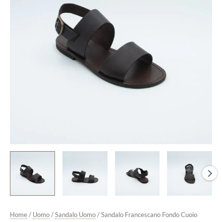
di
Moro
quantità
Home
/
Uomo
/
Sandalo Uomo
/ Sandalo Francescano Fondo Cuoio