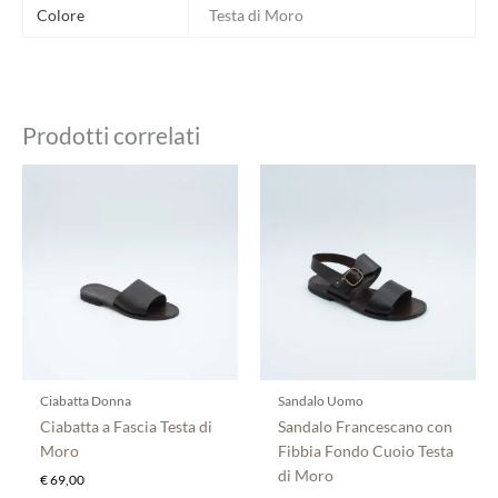
Colore
Testa di Moro
Prodotti correlati
Questo
Questo
prodotto
prodotto
ha
ha
più
più
varianti.
varianti.
Le
Le
opzioni
opzioni
possono
possono
essere
essere
scelte
scelte
Ciabatta Donna
Sandalo Uomo
nella
nella
Ciabatta a Fascia Testa di
Sandalo Francescano con
pagina
pagina
Moro
Fibbia Fondo Cuoio Testa
del
del
di Moro
€
69,00
prodotto
prodotto