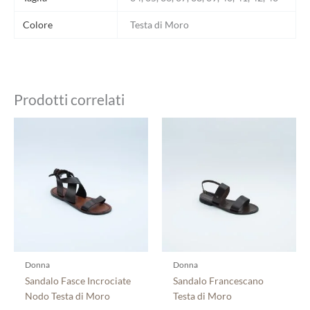
Colore
Testa di Moro
Prodotti correlati
Questo
Questo
prodotto
prodotto
ha
ha
più
più
varianti.
varianti.
Le
Le
opzioni
opzioni
possono
possono
essere
essere
scelte
scelte
Donna
Donna
nella
nella
Sandalo Fasce Incrociate
Sandalo Francescano
pagina
pagina
Nodo Testa di Moro
Testa di Moro
del
del