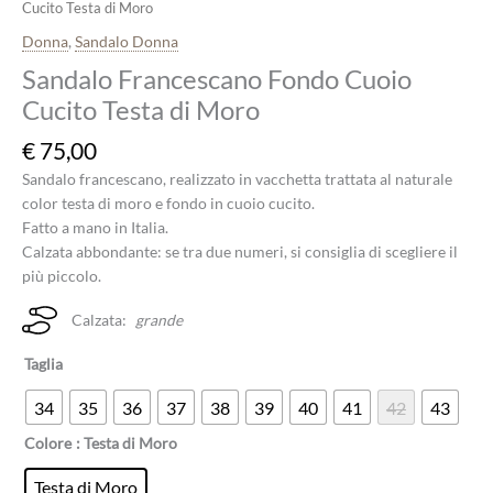
Cucito Testa di Moro
Donna
,
Sandalo Donna
Sandalo Francescano Fondo Cuoio
Cucito Testa di Moro
€
75,00
Sandalo francescano, realizzato in vacchetta trattata al naturale
color testa di moro e fondo in cuoio cucito.
Fatto a mano in Italia.
Calzata abbondante: se tra due numeri, si consiglia di scegliere il
più piccolo.
Calzata:
grande
Taglia
34
35
36
37
38
39
40
41
42
43
Colore
: Testa di Moro
Testa di Moro