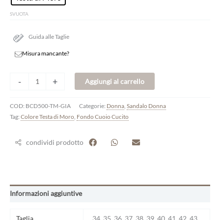
SVUOTA
Guida alle Taglie
Misura mancante?
-
+
Aggiungi al carrello
COD:
BCD500-TM-GIA
Categorie:
Donna
,
Sandalo Donna
Tag:
Colore Testa di Moro
,
Fondo Cuoio Cucito
condividi prodotto
Informazioni aggiuntive
Taglia
34, 35, 36, 37, 38, 39, 40, 41, 42, 43