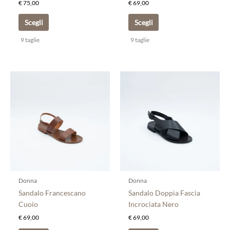
€
75,00
€
69,00
prodotto
prodotto
Scegli
Scegli
9 taglie
9 taglie
Questo
Questo
prodotto
prodotto
ha
ha
più
più
varianti.
varianti.
Le
Le
opzioni
opzioni
possono
possono
essere
essere
scelte
scelte
Donna
Donna
nella
nella
Sandalo Francescano
Sandalo Doppia Fascia
pagina
pagina
Cuoio
Incrociata Nero
del
del
€
69,00
€
69,00
prodotto
prodotto