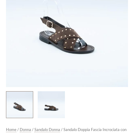
Borchie
in
Camoscio
Pepe
quantità
Home
/
Donna
/
Sandalo Donna
/ Sandalo Doppia Fascia Incrociata con