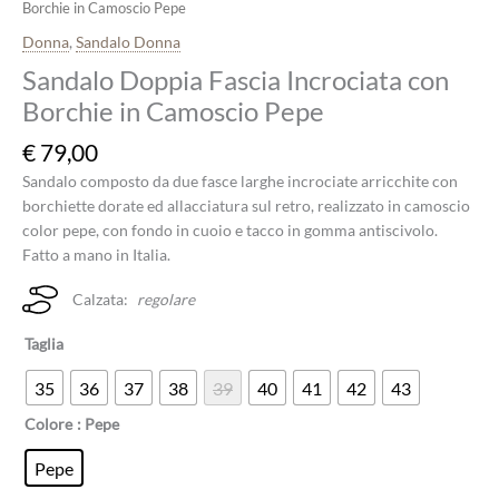
Borchie in Camoscio Pepe
Donna
,
Sandalo Donna
Sandalo Doppia Fascia Incrociata con
Borchie in Camoscio Pepe
€
79,00
Sandalo composto da due fasce larghe incrociate arricchite con
borchiette dorate ed allacciatura sul retro, realizzato in camoscio
color pepe, con fondo in cuoio e tacco in gomma antiscivolo.
Fatto a mano in Italia.
Calzata:
regolare
Taglia
35
36
37
38
39
40
41
42
43
Colore
: Pepe
Pepe