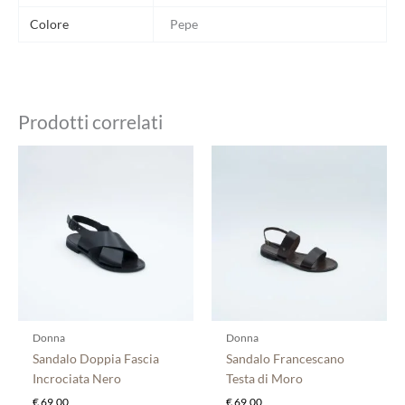
Colore
Pepe
Prodotti correlati
Questo
Questo
prodotto
prodotto
ha
ha
più
più
varianti.
varianti.
Le
Le
opzioni
opzioni
possono
possono
essere
essere
scelte
scelte
Donna
Donna
nella
nella
Sandalo Doppia Fascia
Sandalo Francescano
pagina
pagina
Incrociata Nero
Testa di Moro
del
del
€
69,00
€
69,00