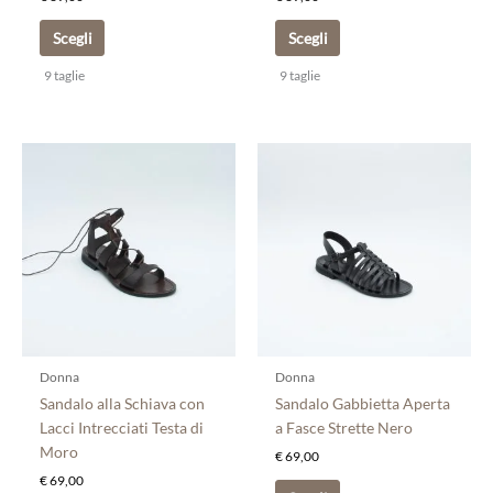
prodotto
prodotto
Scegli
Scegli
9 taglie
9 taglie
Questo
Questo
prodotto
prodotto
ha
ha
più
più
varianti.
varianti.
Le
Le
opzioni
opzioni
possono
possono
essere
essere
scelte
scelte
Donna
Donna
nella
nella
Sandalo alla Schiava con
Sandalo Gabbietta Aperta
pagina
pagina
Lacci Intrecciati Testa di
a Fasce Strette Nero
del
del
Moro
€
69,00
prodotto
prodotto
€
69,00